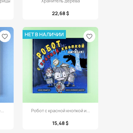
орицы
Хранитель дерева
22,68 $
НЕТ В НАЛИЧИИ
favorite_border
favorite_border
Просмотр

...
Робот с красной кнопкой и...
15,48 $