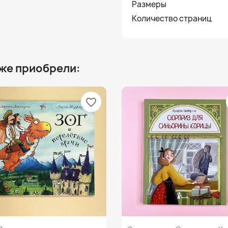
Размеры
Количество страниц
 же приобрели:
favorite_border
Просмотр
Просмотр

