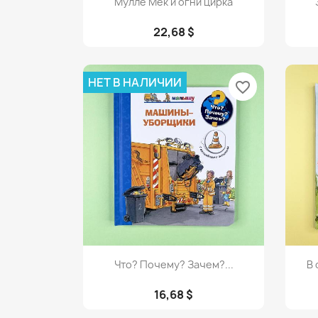
Мулле Мек и огни цирка
22,68 $
НЕТ В НАЛИЧИИ
favorite_border
Просмотр

Что? Почему? Зачем?...
В 
16,68 $