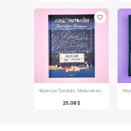
favorite_border
Просмотр

Франсуа Трюффо. Мальчик из...
Изу
25,08 $