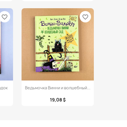
favorite_border
favorite_border
Просмотр

ядок
Ведьмочка Винни и волшебный...
19,08 $