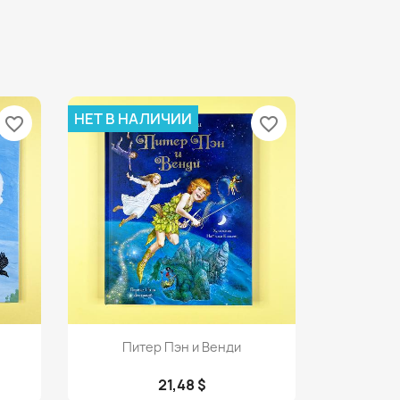
НЕТ В НАЛИЧИИ
favorite_border
favorite_border
Просмотр

Питер Пэн и Венди
21,48 $