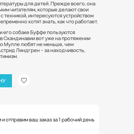
тературы для детей. Прежде всего, она
ким читателям, которые делают свои
 с техникой, интересуются устройством
епременно хотят знать, как что работает.
и его собаке Буффе пользуются
в Скандинавии вот уже на протяжении
го Мулле любят не меньше, чем
Астрид Линдгрен – за находчивость,
тимизм.
favorite_border
НУ
 и отправим ваш заказ за 1 рабочий день