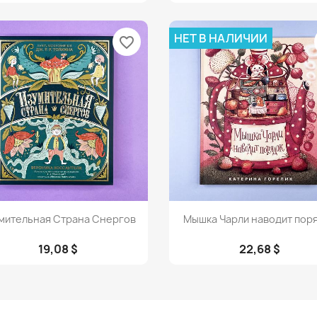
НЕТ В НАЛИЧИИ
favorite_border
Просмотр
Просмотр


мительная Страна Снергов
Мышка Чарли наводит пор
19,08 $
22,68 $