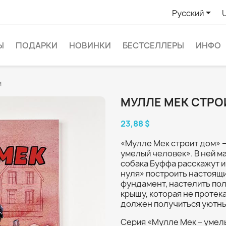

Русский
Ы
ПОДАРКИ
НОВИНКИ
БЕСТСЕЛЛЕРЫ
ИНФО
м
МУЛЛЕ МЕК СТРО
23,88 $
«Мулле Мек строит дом» –
умелый человек». В ней м
собака Буффа расскажут и
нуля» построить настоящи
фундамент, настелить пол
крышу, которая не протек
должен получиться уютным
Серия «Мулле Мек – умел