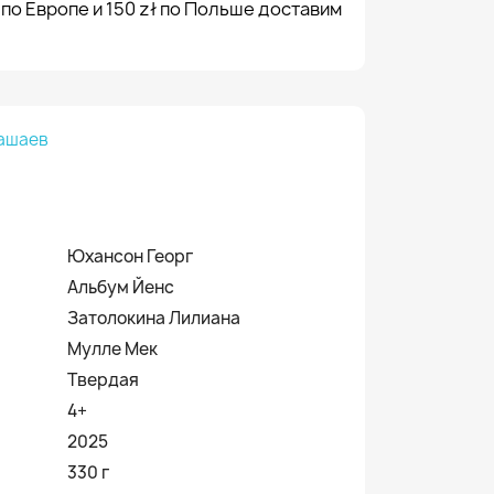
 по Европе и 150 zł по Польше доставим
ашаев
Юхансон Георг
Альбум Йенс
Затолокина Лилиана
Мулле Мек
Твердая
4+
2025
330 г