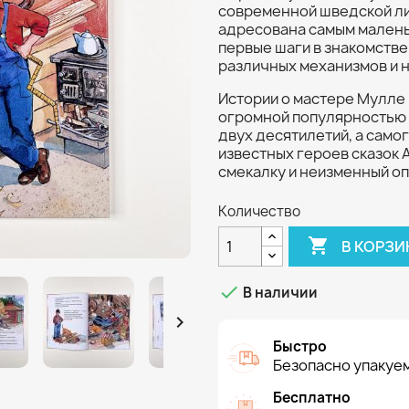
современной шведской ли
адресована самым малень
первые шаги в знакомстве
различных механизмов и н
Истории о мастере Мулле 
огромной популярностью 
двух десятилетий, а само
известных героев сказок 
смекалку и неизменный оп
Количество

В КОРЗИ

В наличии

Быстро
Безопасно упакуем
Бесплатно