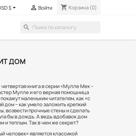
shopping_cart


Корзина
(0)
USD $
Войти
search
ИТ ДОМ
 четвертая книга в серии «Мулле Мек –
астер Мулле и его верная помощница
 покажут маленьким читателям, как «с
й дом – как умело заложить крепкий
ы, возвести прочные стены и сделать
ала бы в дождь. А ведь вдобавок дом
 и теплым. Так в чем же секрет?
ый человек» является классикой