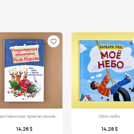
favorite_border
Просмотр
Просмотр


ественские приключения...
Мое небо
14,28 $
14,28 $