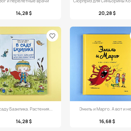
Зог и перелетные врачи
Сюрприз для Синьорины К
14,28 $
20,28 $
favorite_border
Просмотр
Просмотр


саду Базилика. Растения...
Эмиль и Марго. А вот и не
14,28 $
16,68 $