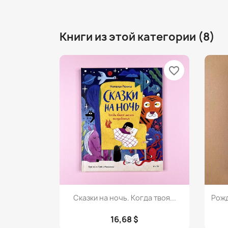
Книги из этой категории (8)
favorite_border
Просмотр

Сказки на ночь. Когда твоя...
Рожд
16,68 $