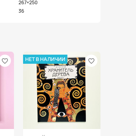
267×250
36
НЕТ В НАЛИЧИИ
favorite_border
favorite_border
Просмотр
