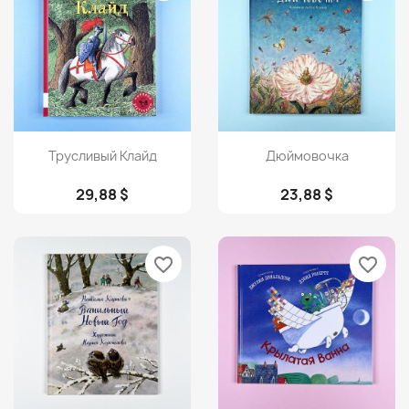
Просмотр
Просмотр


Трусливый Клайд
Дюймовочка
29,88 $
23,88 $
favorite_border
favorite_border