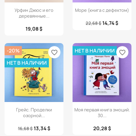
Просмотр
Просмотр


Урфин Джюс и его
Море (книга с дефектом)
деревянные...
14,74 $
22,68 $
19,08 $
-20%
НЕТ В НАЛИЧИИ
favorite_border
favorite_border
НЕТ В НАЛИЧИИ
Просмотр
Просмотр


Грейс. Проделки
Моя первая книга эмоций.
озорной...
30...
13,34 $
20,28 $
16,68 $