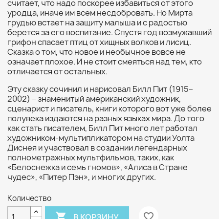
считает, что надо поскорее избавиться от этого
уродца, иначе им всем несдобровать. Но Мирта
грудью встает на защиту малыша и с радостью
берется за его воспитание. Спустя год возмужавший
грифон спасает птиц от хищных волков и лисиц.
Сказка о том, что новое и необычное вовсе не
означает плохое. И не стоит смеяться над тем, кто
отличается от остальных.
Эту сказку сочинил и нарисовал Билл Пит (1915–
2002) – знаменитый американский художник,
сценарист и писатель, книги которого вот уже более
полувека издаются на разных языках мира. До того
как стать писателем, Билл Пит много лет работал
художником-мультипликатором на студии Уолта
Диснея и участвовал в создании легендарных
полнометражных мультфильмов, таких, как
«Белоснежка и семь гномов», «Алиса в Стране
чудес», «Питер Пэн», и многих других.
Количество

favorite_border
В КОРЗИНУ