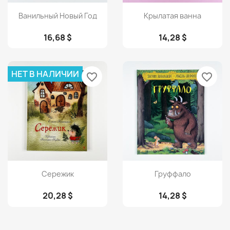
Просмотр
Просмотр


Ванильный Новый Год
Крылатая ванна
16,68 $
14,28 $
НЕТ В НАЛИЧИИ
favorite_border
favorite_border
Просмотр
Просмотр


Сережик
Груффало
20,28 $
14,28 $