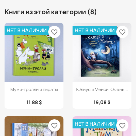
Книги из этой категории (8)
НЕТ В НАЛИЧИИ
НЕТ В НАЛИЧИИ
favorite_border
favorite_border
Просмотр
Просмотр


Муми-тролли и пираты
Юлиус и Мейси. Очень...
11,88 $
19,08 $
НЕТ В НАЛИЧИИ
favorite_border
favorite_border