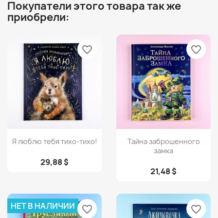
Покупатели этого товара так же
приобрели:
favorite_border
favorite_border
Просмотр
Просмотр


Я люблю тебя тихо-тихо!
Тайна заброшенного
замка
29,88 $
21,48 $
НЕТ В НАЛИЧИИ
favorite_border
favorite_border