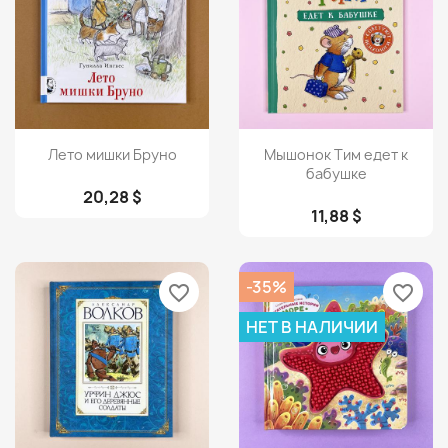
Просмотр
Просмотр


Лето мишки Бруно
Мышонок Тим едет к
бабушке
20,28 $
11,88 $
-35%
favorite_border
favorite_border
НЕТ В НАЛИЧИИ