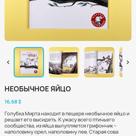


НЕОБЫЧНОЕ ЯЙЦО
16,68 $
Голубка Мирта находит в пещере необычное яйцо и
решает его высидеть. К ужасу всего птичьего
сообщества, из яйца вылупляется грифончик –
наполовину орел, наполовину лев. Старая сова