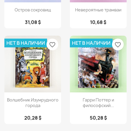
Просмотр
Просмотр


Остров сокровищ
Невероятные трамваи
31,08 $
10,68 $
НЕТ В НАЛИЧИИ
НЕТ В НАЛИЧИИ
favorite_border
favorite_border
Просмотр
Просмотр


Волшебник Изумрудного
Гарри Поттер и
города
философский...
20,28 $
50,28 $