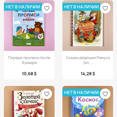
НЕТ В НАЛИЧИИ
НЕТ В НАЛИЧИИ
favorite_border
favorite_border
Просмотр
Просмотр


Первые прописи после
Сказки дядюшки Римуса
букваря
(ил....
10,68 $
14,28 $
НЕТ В НАЛИЧИИ
favorite_border
favorite_border