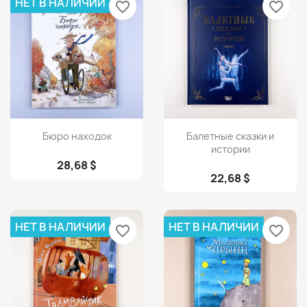
НЕТ В НАЛИЧИИ
favorite_border
favorite_border
Просмотр
Просмотр


Бюро находок
Балетные сказки и
истории
28,68 $
22,68 $
НЕТ В НАЛИЧИИ
НЕТ В НАЛИЧИИ
favorite_border
favorite_border