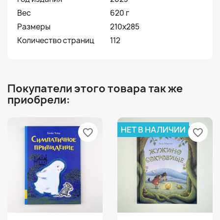
Вес
620 г
Размеры
210х285
Количество страниц
112
Покупатели этого товара так же
приобрели:
НЕТ В НАЛИЧИИ
favorite_border
favorite_border