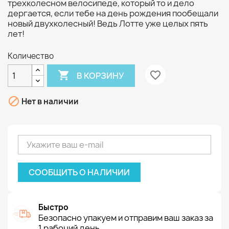
трехколесном велосипеде, который то и дело
дергается, если тебе на день рождения пообещали
новый двухколесный! Ведь Лотте уже целых пять
лет!
Количество

favorite_border
В КОРЗИНУ

Нет в наличии
СООБЩИТЬ О НАЛИЧИИ
Быстро
Безопасно упакуем и отправим ваш заказ за
1 рабочий день