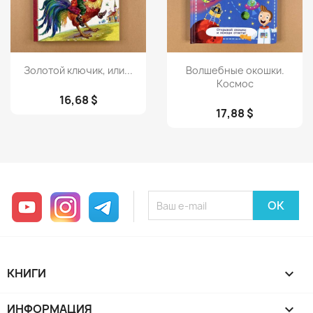
Просмотр
Просмотр


Золотой ключик, или...
Волшебные окошки.
Космос
16,68 $
17,88 $
YouTube
Instagram
Telegram
КНИГИ

ИНФОРМАЦИЯ
