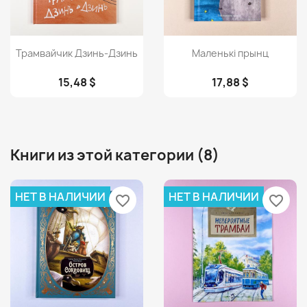
Просмотр
Просмотр


Трамвайчик Дзинь-Дзинь
Маленькі прынц
15,48 $
17,88 $
Книги из этой категории (8)
НЕТ В НАЛИЧИИ
НЕТ В НАЛИЧИИ
favorite_border
favorite_border