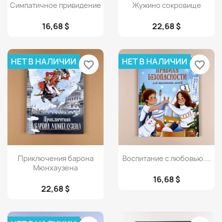
Просмотр
Просмотр


Симпатичное привидение
Жужино сокровище
16,68 $
22,68 $
НЕТ В НАЛИЧИИ
НЕТ В НАЛИЧИИ
favorite_border
favorite_border
Просмотр
Просмотр


Приключения барона
Воспитание с любовью....
Мюнхаузена
16,68 $
22,68 $